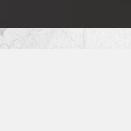
Vous avez entre 18 et 35 ans ?
Recevez le soutien des Œuvres Pontificales Missionnaires
pour partir à la rencontre de l’Église universelle, revenir et
témoigner.
Votre voyage est une mission !